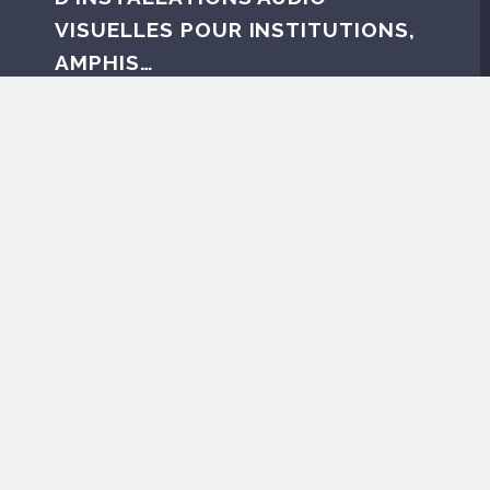
VISUELLES POUR INSTITUTIONS,
AMPHIS…
KRAMER: PROGRAMMATION POUR
MATRIÇAGE D’AFICHAGE,
RETRANSMISSIONS TV
SAMSUNG: PROGRAMMATION
LOGICIEL MAGIC-INFO POUR
AFFICHAGE DYNAMIQUE
TAIDEN-BOSCH-MERLAUD-TOA:
SYSTÈMES DE CONFÉRENCE