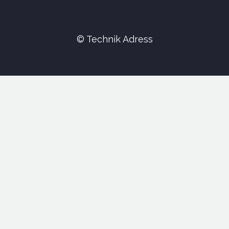
© Technik Adress
réalisation:
JHN Web
Technik Adress
40 Grand rue 59268 Abancourt
03 27 79 70 78