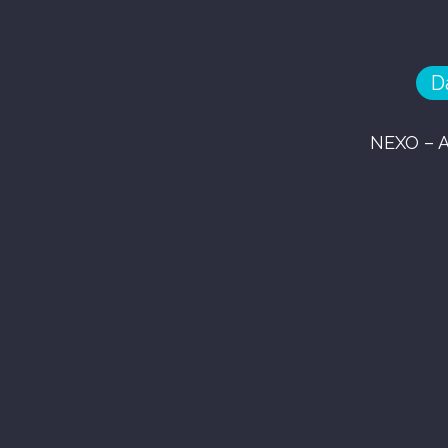
D
NEXO – 