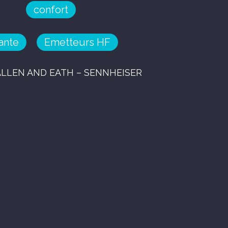
confort
ante
Emetteurs HF
ALLEN AND EATH – SENNHEISER